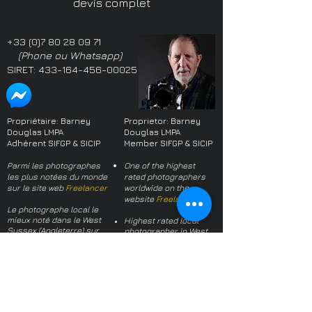
devis complet
+33 (0)7 80 28 09 71
(Phone ou Whatsapp)
SIRET:
433-164-456-00025
Propriétaire: Barney
Proprietor: Barney
Douglas LMPA
Douglas LMPA
Adhérent SIFGP & SICIP
Member SIFGP & SICIP
Parmi les photographes
One of the highest
les plus notées du monde
rated photographers
sur le site web
Freelancer
worldwide on the
website
Freelancer
Le photographe local le
mieux noté dans le West
Highest rated local
Sussex (Angleterre) sur
photographer in West
les sites web Yell et Google
Sussex on Yell and
2017-2022
. Domicilié en
Google
2017 - 2022
France depuis 2022.
(when I moved to
France)
Plus de 700 références
dans le monde, toutes
Over 700 references
positives -
une sélection
worldwide, all positive -