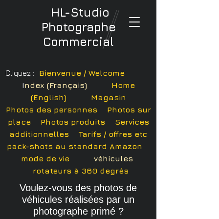
HL-Studio
Photographe
Commercial
Cliquez :
Bienvenue / Welcome
I
ndex (Français)
Home
(English)
Magasin
Photos des personnes
Photos sur
place
P
hotos
produits
Services
additionnelles Tarifs /
offres etc
pack-shots au standard Amazon
mode de vie
véhicules
rotateurs à 360 degrés
Voulez-vous des photos de
véhicules réalisées par un
photographe primé ?