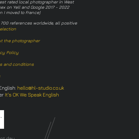
est rated local photographer in West
ex on Yell and Google 2017 - 2022
n I moved to France)
 700 references worldwide, all positive
election
t the photographer
acy Policy
s and conditions
s
English:
hello@hl-studio.co.uk
er
It's OK We Speak English
​
nt day.