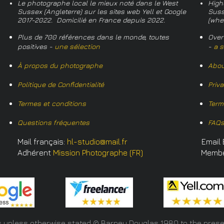
Le photographe local le mieux noté dans le West
High
Sussex (Angleterre) sur les sites web Yell et Google
Suss
2017-2022. Domicilié en France depuis 2022.
(whe
Plus de 700 références dans le monde, toutes
Over
positives -
une sélection
-
a s
À propos du photographe
Abou
Politique de Confidentialité
Priv
Termes et conditions
Term
Questions fréquentes
FAQ
Mail français:
hl-studio@mail.fr
Email 
Adhérent
Mission Photographe (FR)
Memb
s unless otherwise stated © Barney Douglas
1980 to the prese