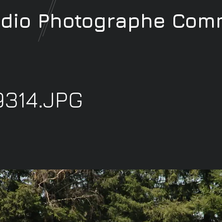
udio
Photographe
Comm
9314.JPG