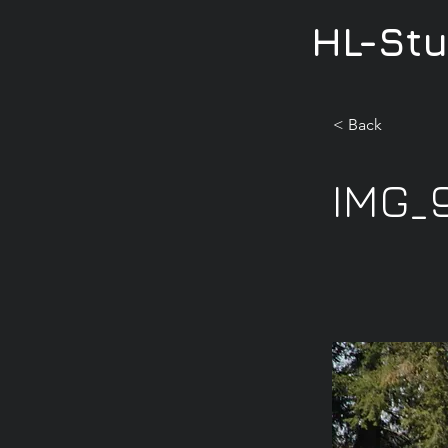
HL-St
< Back
IMG_