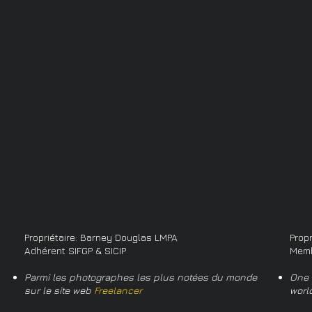
Propriétaire: Barney Douglas LMPA
Prop
Adhérent SIFGP & SICIP
Memb
Parmi les photographes les plus notées du monde
One 
sur le site web
Freelancer
worl