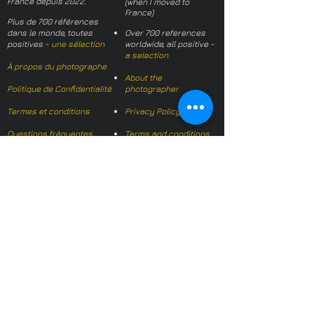
France depuis 2022.
(when I moved to
France)
Plus de 700 références
dans le monde, toutes
Over 700 references
positives -
une sélection
worldwide, all positive -
a selection
À propos du photographe
About the
Politique de Confidentialité
photographer
Termes et conditions
Privacy Policy
Questions fréquentes
Terms and conditions
FAQs
Mail français:
hl-studio@mail.fr
Email English:
hello@hl-
studio.co.uk
Adhérent
Mission Photographe (FR)
Member
It's OK We Speak
English
​