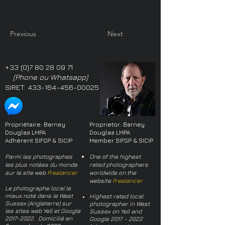
Previous
Next
+33 (0)7 80 28 09 71
(Phone ou Whatsapp)
SIRET:
433-164-456-00025
Propriétaire: Barney
Proprietor: Barney
Douglas LMPA
Douglas LMPA
Adhérent SIFGP & SICIP
Member SIFGP & SICIP
Parmi les photographes
One of the highest
les plus notées du monde
rated photographers
sur le site web
Freelancer
worldwide on the
website
Freelancer
Le photographe local le
mieux noté dans le West
Highest rated local
Sussex (Angleterre) sur
photographer in West
les sites web Yell et Google
Sussex on Yell and
2017-2022
. Domicilié en
Google
2017 - 2022