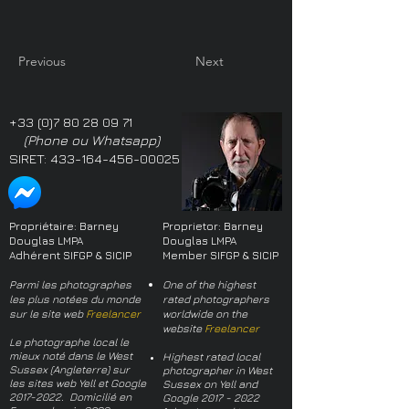
Previous
Next
+33 (0)7 80 28 09 71
(Phone ou Whatsapp)
SIRET:
433-164-456-00025
Propriétaire: Barney
Proprietor: Barney
Douglas LMPA
Douglas LMPA
Adhérent SIFGP & SICIP
Member SIFGP & SICIP
Parmi les photographes
One of the highest
les plus notées du monde
rated photographers
sur le site web
Freelancer
worldwide on the
website
Freelancer
Le photographe local le
mieux noté dans le West
Highest rated local
Sussex (Angleterre) sur
photographer in West
les sites web Yell et Google
Sussex on Yell and
2017-2022
. Domicilié en
Google
2017 - 2022