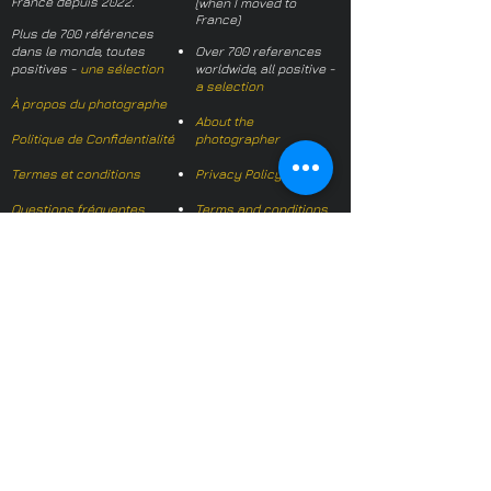
France depuis 2022.
(when I moved to
France)
Plus de 700 références
dans le monde, toutes
Over 700 references
positives -
une sélection
worldwide, all positive -
a selection
À propos du photographe
About the
Politique de Confidentialité
photographer
Termes et conditions
Privacy Policy
Questions fréquentes
Terms and conditions
FAQs
Mail français:
hl-studio@mail.fr
Email English:
hello@hl-
studio.co.uk
Adhérent
Mission Photographe (FR)
Member
It's OK We Speak
English
​