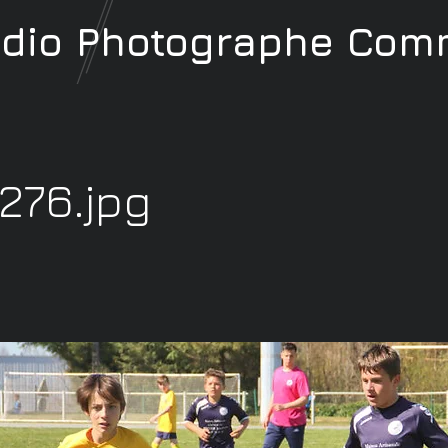
udio
Photographe
Comm
276.jpg