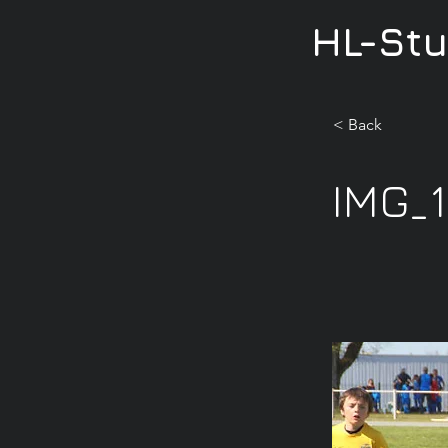
HL-St
< Back
IMG_1