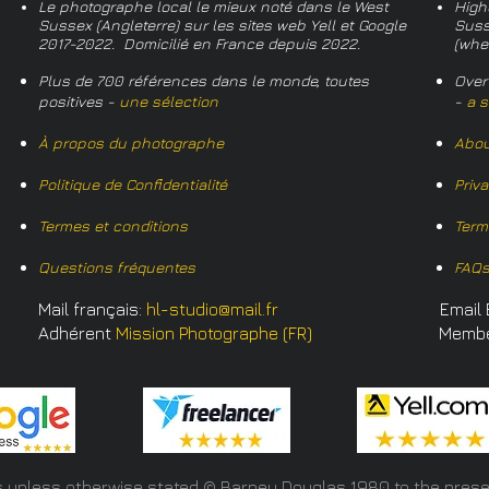
Le photographe local le mieux noté dans le West
High
Sussex (Angleterre) sur les sites web Yell et Google
Suss
2017-2022. Domicilié en France depuis 2022.
(whe
Plus de 700 références dans le monde, toutes
Over
positives -
une sélection
-
a s
À propos du photographe
Abou
Politique de Confidentialité
Priv
Termes et conditions
Term
Questions fréquentes
FAQ
Mail français:
hl-studio@mail.fr
Email 
Adhérent
Mission Photographe (FR)
Memb
s unless otherwise stated © Barney Douglas
1980 to the prese