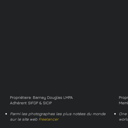
Propriétaire: Barney Douglas LMPA
Prop
Adhérent SIFGP & SICIP
Memb
Parmi les photographes les plus notées du monde
One 
sur le site web
Freelancer
worl