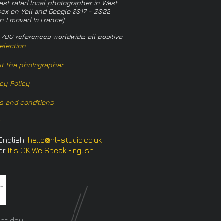
est rated local photographer in West
ex on Yell and Google 2017 - 2022
n I moved to France)
 700 references worldwide, all positive
election
t the photographer
acy Policy
s and conditions
s
English:
hello@hl-studio.co.uk
er
It's OK We Speak English
​
nt day.