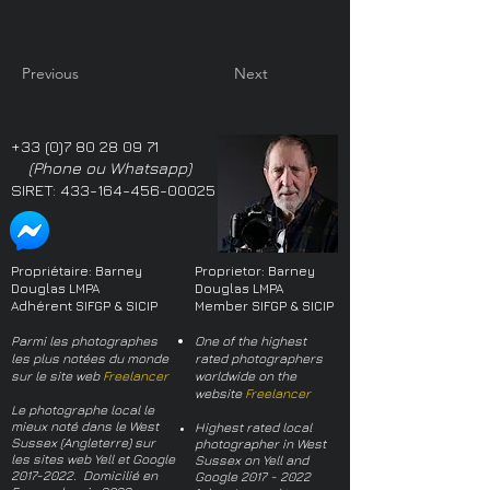
Previous
Next
+33 (0)7 80 28 09 71
(Phone ou Whatsapp)
SIRET:
433-164-456-00025
Propriétaire: Barney
Proprietor: Barney
Douglas LMPA
Douglas LMPA
Adhérent SIFGP & SICIP
Member SIFGP & SICIP
Parmi les photographes
One of the highest
les plus notées du monde
rated photographers
sur le site web
Freelancer
worldwide on the
website
Freelancer
Le photographe local le
mieux noté dans le West
Highest rated local
Sussex (Angleterre) sur
photographer in West
les sites web Yell et Google
Sussex on Yell and
2017-2022
. Domicilié en
Google
2017 - 2022