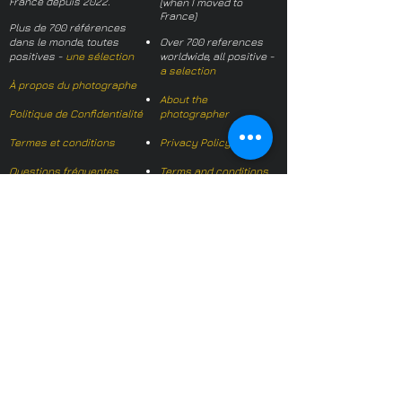
France depuis 2022.
(when I moved to
France)
Plus de 700 références
dans le monde, toutes
Over 700 references
positives -
une sélection
worldwide, all positive -
a selection
À propos du photographe
About the
Politique de Confidentialité
photographer
Termes et conditions
Privacy Policy
Questions fréquentes
Terms and conditions
FAQs
Mail français:
hl-studio@mail.fr
Email English:
hello@hl-
studio.co.uk
Adhérent
Mission Photographe (FR)
Member
It's OK We Speak
English
​