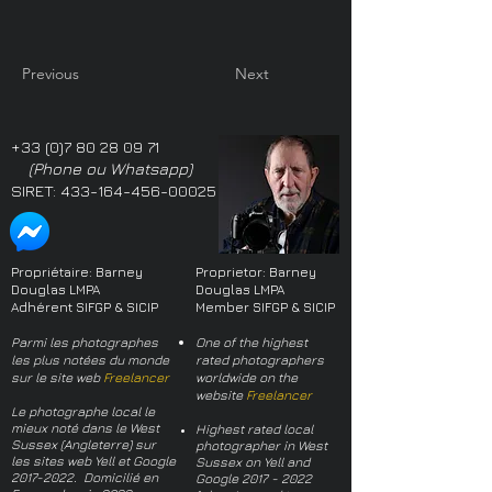
Previous
Next
+33 (0)7 80 28 09 71
(Phone ou Whatsapp)
SIRET:
433-164-456-00025
Propriétaire: Barney
Proprietor: Barney
Douglas LMPA
Douglas LMPA
Adhérent SIFGP & SICIP
Member SIFGP & SICIP
Parmi les photographes
One of the highest
les plus notées du monde
rated photographers
sur le site web
Freelancer
worldwide on the
website
Freelancer
Le photographe local le
mieux noté dans le West
Highest rated local
Sussex (Angleterre) sur
photographer in West
les sites web Yell et Google
Sussex on Yell and
2017-2022
. Domicilié en
Google
2017 - 2022