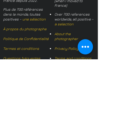
France depuis 2022.
(when I moved to
France)
Plus de 700 références
dans le monde, toutes
Over 700 references
positives -
une sélection
worldwide, all positive -
a selection
À propos du photographe
About the
Politique de Confidentialité
photographer
Termes et conditions
Privacy Policy
Questions fréquentes
Terms and conditions
FAQs
Mail français:
hl-studio@mail.fr
Email English:
hello@hl-
studio.co.uk
Adhérent
Mission Photographe (FR)
Member
It's OK We Speak
English
​