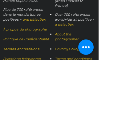
France depuis 2022.
(when I moved to
France)
Plus de 700 références
dans le monde, toutes
Over 700 references
positives -
une sélection
worldwide, all positive -
a selection
À propos du photographe
About the
Politique de Confidentialité
photographer
Termes et conditions
Privacy Policy
Questions fréquentes
Terms and conditions
FAQs
Mail français:
hl-studio@mail.fr
Email English:
hello@hl-
studio.co.uk
Adhérent
Mission Photographe (FR)
Member
It's OK We Speak
English
​