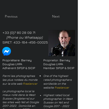
Previous
Next
+33 (0)7 80 28 09 71
(Phone ou Whatsapp)
SIRET:
433-164-456-00025
Propriétaire: Barney
Proprietor: Barney
Douglas LMPA
Douglas LMPA
Adhérent SIFGP & SICIP
Member SIFGP & SICIP
Parmi les photographes
One of the highest
les plus notées du monde
rated photographers
sur le site web
Freelancer
worldwide on the
website
Freelancer
Le photographe local le
mieux noté dans le West
Highest rated local
Sussex (Angleterre) sur
photographer in West
les sites web Yell et Google
Sussex on Yell and
2017-2022
. Domicilié en
Google
2017 - 2022