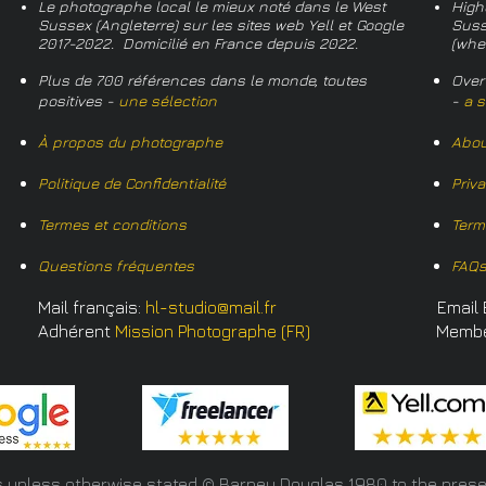
Le photographe local le mieux noté dans le West
High
Sussex (Angleterre) sur les sites web Yell et Google
Suss
2017-2022. Domicilié en France depuis 2022.
(whe
Plus de 700 références dans le monde, toutes
Over
positives -
une sélection
-
a s
À propos du photographe
Abou
Politique de Confidentialité
Priv
Termes et conditions
Term
Questions fréquentes
FAQ
Mail français:
hl-studio@mail.fr
Email 
Adhérent
Mission Photographe (FR)
Memb
s unless otherwise stated © Barney Douglas
1980 to the prese