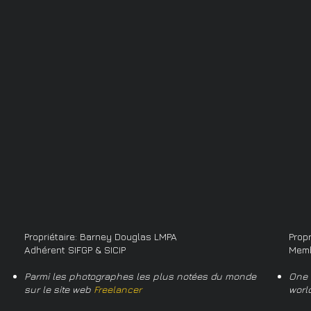
Propriétaire: Barney Douglas LMPA
Prop
Adhérent SIFGP & SICIP
Memb
Parmi les photographes les plus notées du monde
One 
sur le site web
Freelancer
worl