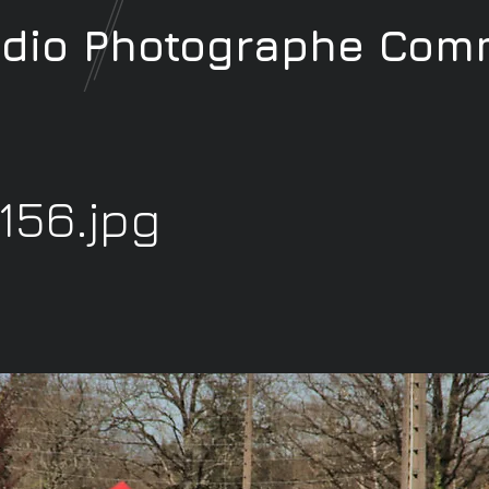
udio
Photographe
Comm
156.jpg