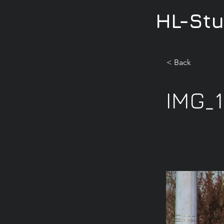
HL-St
< Back
IMG_1