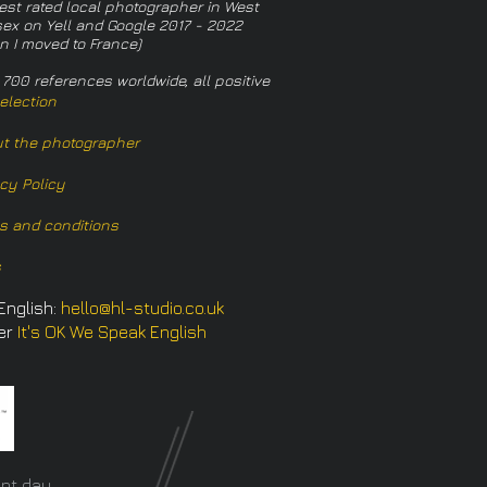
est rated local photographer in West
ex on Yell and Google 2017 - 2022
n I moved to France)
 700 references worldwide, all positive
election
t the photographer
acy Policy
s and conditions
s
English:
hello@hl-studio.co.uk
er
It's OK We Speak English
​
nt day.