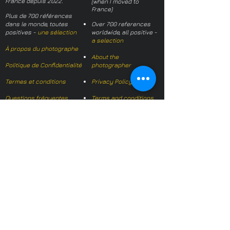
France depuis 2022.
(when I moved to
France)
Plus de 700 références
dans le monde, toutes
Over 700 references
positives -
une sélection
worldwide, all positive -
a selection
À propos du photographe
About the
Politique de Confidentialité
photographer
Termes et conditions
Privacy Policy
Questions fréquentes
Terms and conditions
FAQs
Mail français:
hl-studio@mail.fr
Email English:
hello@hl-
studio.co.uk
Adhérent
Mission Photographe (FR)
Member
It's OK We Speak
English
​