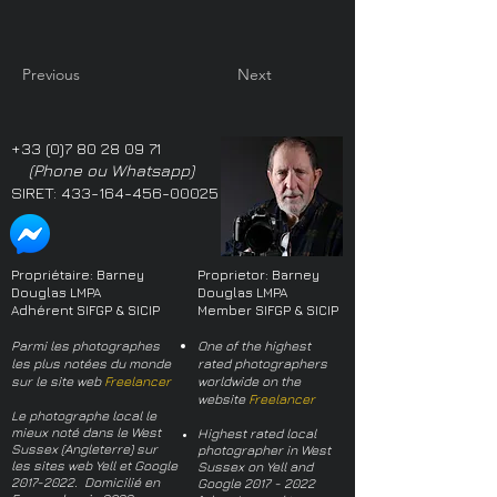
Previous
Next
+33 (0)7 80 28 09 71
(Phone ou Whatsapp)
SIRET:
433-164-456-00025
Propriétaire: Barney
Proprietor: Barney
Douglas LMPA
Douglas LMPA
Adhérent SIFGP & SICIP
Member SIFGP & SICIP
Parmi les photographes
One of the highest
les plus notées du monde
rated photographers
sur le site web
Freelancer
worldwide on the
website
Freelancer
Le photographe local le
mieux noté dans le West
Highest rated local
Sussex (Angleterre) sur
photographer in West
les sites web Yell et Google
Sussex on Yell and
2017-2022
. Domicilié en
Google
2017 - 2022