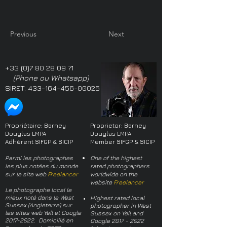
Previous
Next
+33 (0)7 80 28 09 71
(Phone ou Whatsapp)
SIRET:
433-164-456-00025
Propriétaire: Barney
Proprietor: Barney
Douglas LMPA
Douglas LMPA
Adhérent SIFGP & SICIP
Member SIFGP & SICIP
Parmi les photographes
One of the highest
les plus notées du monde
rated photographers
sur le site web
Freelancer
worldwide on the
website
Freelancer
Le photographe local le
mieux noté dans le West
Highest rated local
Sussex (Angleterre) sur
photographer in West
les sites web Yell et Google
Sussex on Yell and
2017-2022
. Domicilié en
Google
2017 - 2022