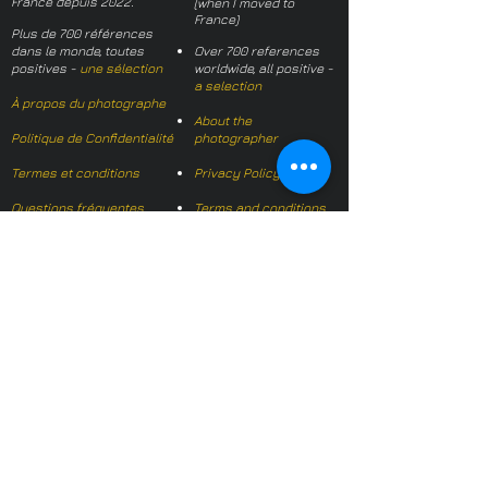
France depuis 2022.
(when I moved to
France)
Plus de 700 références
dans le monde, toutes
Over 700 references
positives -
une sélection
worldwide, all positive -
a selection
À propos du photographe
About the
Politique de Confidentialité
photographer
Termes et conditions
Privacy Policy
Questions fréquentes
Terms and conditions
FAQs
Mail français:
hl-studio@mail.fr
Email English:
hello@hl-
studio.co.uk
Adhérent
Mission Photographe (FR)
Member
It's OK We Speak
English
​