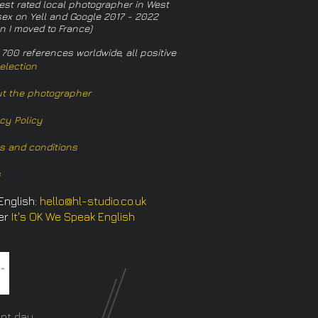
est rated local photographer in West
ex on Yell and Google 2017 - 2022
n I moved to France)
 700 references worldwide, all positive
election
t the photographer
acy Policy
s and conditions
s
English:
hello@hl-studio.co.uk
er
It's OK We Speak English
​
nt day.