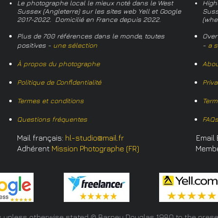
Le photographe local le mieux noté dans le West
High
Sussex (Angleterre) sur les sites web Yell et Google
Suss
2017-2022. Domicilié en France depuis 2022.
(whe
Plus de 700 références dans le monde, toutes
Over
positives -
une sélection
-
a s
À propos du photographe
Abou
Politique de Confidentialité
Priv
Termes et conditions
Term
Questions fréquentes
FAQ
Mail français:
hl-studio@mail.fr
Email 
Adhérent
Mission Photographe (FR)
Memb
s unless otherwise stated © Barney Douglas
1980 to the prese