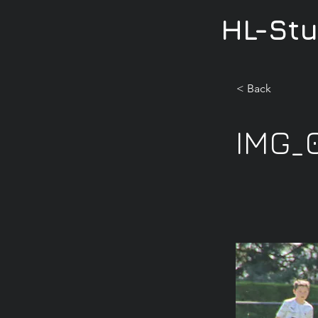
HL-St
< Back
IMG_0