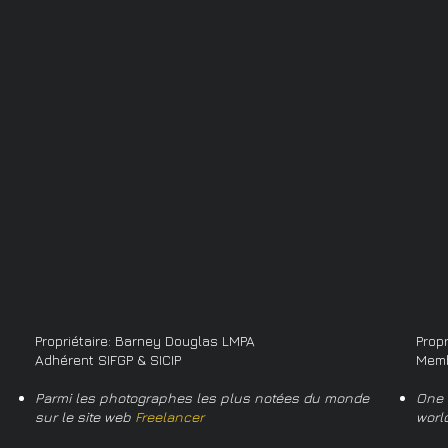
Propriétaire: Barney Douglas LMPA
Prop
Adhérent SIFGP & SICIP
Memb
Parmi les photographes les plus notées du monde
One 
sur le site web
Freelancer
worl