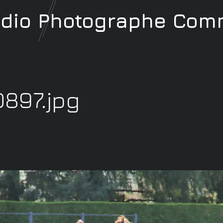
udio
Photographe
Comm
897.jpg