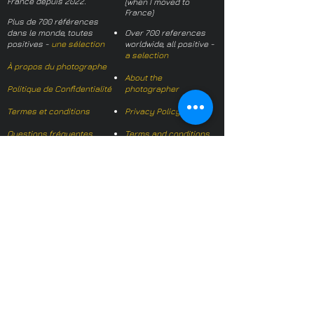
France depuis 2022.
(when I moved to
France)
Plus de 700 références
dans le monde, toutes
Over 700 references
positives -
une sélection
worldwide, all positive -
a selection
À propos du photographe
About the
Politique de Confidentialité
photographer
Termes et conditions
Privacy Policy
Questions fréquentes
Terms and conditions
FAQs
Mail français:
hl-studio@mail.fr
Email English:
hello@hl-
studio.co.uk
Adhérent
Mission Photographe (FR)
Member
It's OK We Speak
English
​