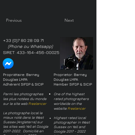
Previous
Next
+33 (0)7 80 28 09 71
(Phone ou Whatsapp)
SIRET:
433-164-456-00025
Propriétaire: Barney
Proprietor: Barney
Douglas LMPA
Douglas LMPA
Adhérent SIFGP & SICIP
Member SIFGP & SICIP
Parmi les photographes
One of the highest
les plus notées du monde
rated photographers
sur le site web
Freelancer
worldwide on the
website
Freelancer
Le photographe local le
mieux noté dans le West
Highest rated local
Sussex (Angleterre) sur
photographer in West
les sites web Yell et Google
Sussex on Yell and
2017-2022
. Domicilié en
Google
2017 - 2022