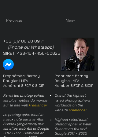
Previous
Next
+33 (0)7 80 28 09 71
(Phone ou Whatsapp)
SIRET:
433-164-456-00025
Propriétaire: Barney
Proprietor: Barney
Douglas LMPA
Douglas LMPA
Adhérent SIFGP & SICIP
Member SIFGP & SICIP
Parmi les photographes
One of the highest
les plus notées du monde
rated photographers
sur le site web
Freelancer
worldwide on the
website
Freelancer
Le photographe local le
mieux noté dans le West
Highest rated local
Sussex (Angleterre) sur
photographer in West
les sites web Yell et Google
Sussex on Yell and
2017-2022
. Domicilié en
Google
2017 - 2022