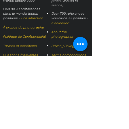
France depuis 2022.
(when I moved to
France)
Plus de 700 références
dans le monde, toutes
Over 700 references
positives -
une sélection
worldwide, all positive -
a selection
À propos du photographe
About the
Politique de Confidentialité
photographer
Termes et conditions
Privacy Policy
Questions fréquentes
Terms and conditions
FAQs
Mail français:
hl-studio@mail.fr
Email English:
hello@hl-
studio.co.uk
Adhérent
Mission Photographe (FR)
Member
It's OK We Speak
English
​