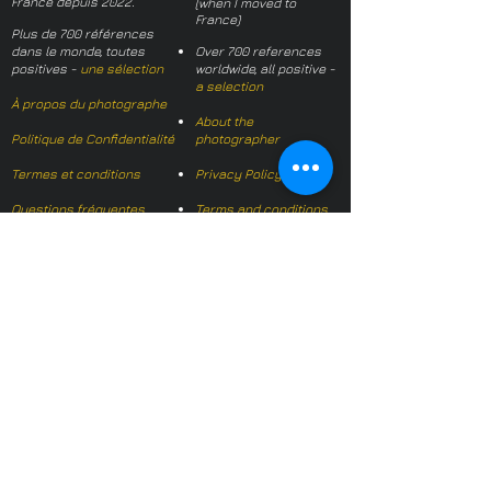
France depuis 2022.
(when I moved to
France)
Plus de 700 références
dans le monde, toutes
Over 700 references
positives -
une sélection
worldwide, all positive -
a selection
À propos du photographe
About the
Politique de Confidentialité
photographer
Termes et conditions
Privacy Policy
Questions fréquentes
Terms and conditions
FAQs
Mail français:
hl-studio@mail.fr
Email English:
hello@hl-
studio.co.uk
Adhérent
Mission Photographe (FR)
Member
It's OK We Speak
English
​