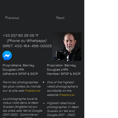
Previous
Next
+33 (0)7 80 28 09 71
(Phone ou Whatsapp)
SIRET:
433-164-456-00025
Propriétaire: Barney
Proprietor: Barney
Douglas LMPA
Douglas LMPA
Adhérent SIFGP & SICIP
Member SIFGP & SICIP
Parmi les photographes
One of the highest
les plus notées du monde
rated photographers
sur le site web
Freelancer
worldwide on the
website
Freelancer
Le photographe local le
mieux noté dans le West
Highest rated local
Sussex (Angleterre) sur
photographer in West
les sites web Yell et Google
Sussex on Yell and
2017-2022
. Domicilié en
Google
2017 - 2022