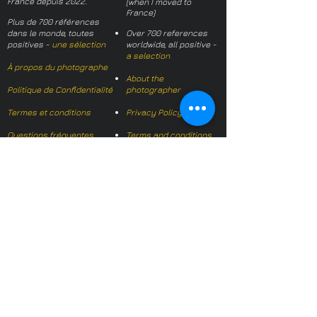
France depuis 2022.
(when I moved to
France)
Plus de 700 références
dans le monde, toutes
Over 700 references
positives -
une sélection
worldwide, all positive -
a selection
À propos du photographe
About the
Politique de Confidentialité
photographer
Termes et conditions
Privacy Policy
Questions fréquentes
Terms and conditions
FAQs
Mail français:
hl-studio@mail.fr
Email English:
hello@hl-
studio.co.uk
Adhérent
Mission Photographe (FR)
Member
It's OK We Speak
English
​