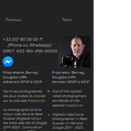
Previous
Next
+33 (0)7 80 28 09 71
(Phone ou Whatsapp)
SIRET:
433-164-456-00025
Propriétaire: Barney
Proprietor: Barney
Douglas LMPA
Douglas LMPA
Adhérent SIFGP & SICIP
Member SIFGP & SICIP
Parmi les photographes
One of the highest
les plus notées du monde
rated photographers
sur le site web
Freelancer
worldwide on the
website
Freelancer
Le photographe local le
mieux noté dans le West
Highest rated local
Sussex (Angleterre) sur
photographer in West
les sites web Yell et Google
Sussex on Yell and
2017-2022
. Domicilié en
Google
2017 - 2022