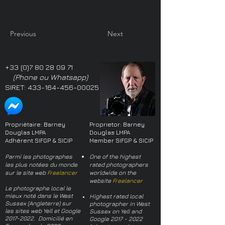
Previous
Next
+33 (0)7 80 28 09 71
(Phone ou Whatsapp)
SIRET:
433-164-456-00025
Propriétaire: Barney
Proprietor: Barney
Douglas LMPA
Douglas LMPA
Adhérent SIFGP & SICIP
Member SIFGP & SICIP
Parmi les photographes
One of the highest
les plus notées du monde
rated photographers
sur le site web
Freelancer
worldwide on the
website
Freelancer
Le photographe local le
mieux noté dans le West
Highest rated local
Sussex (Angleterre) sur
photographer in West
les sites web Yell et Google
Sussex on Yell and
2017-2022
. Domicilié en
Google
2017 - 2022