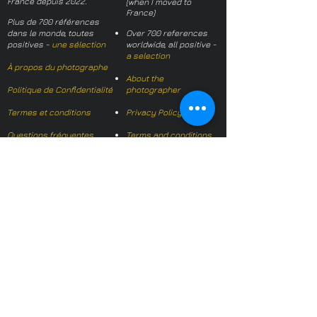
France depuis 2022.
(when I moved to
France)
Plus de 700 références
dans le monde, toutes
Over 700 references
positives -
une sélection
worldwide, all positive -
a selection
À propos du photographe
About the
Politique de Confidentialité
photographer
Termes et conditions
Privacy Policy
Questions fréquentes
Terms and conditions
FAQs
Mail français:
hl-studio@mail.fr
Email English:
hello@hl-
studio.co.uk
Adhérent
Mission Photographe (FR)
Member
It's OK We Speak
English
​