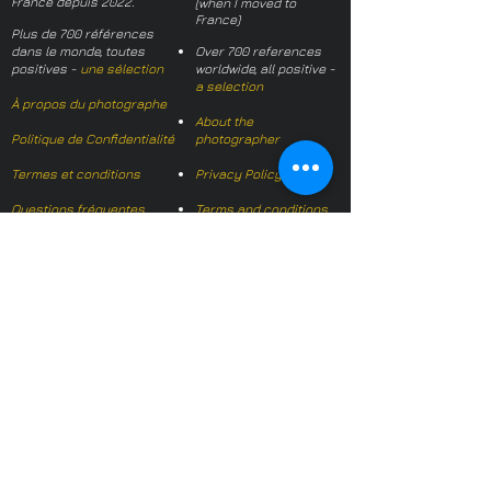
France depuis 2022.
(when I moved to
France)
Plus de 700 références
dans le monde, toutes
Over 700 references
positives -
une sélection
worldwide, all positive -
a selection
À propos du photographe
About the
Politique de Confidentialité
photographer
Termes et conditions
Privacy Policy
Questions fréquentes
Terms and conditions
FAQs
Mail français:
hl-studio@mail.fr
Email English:
hello@hl-
studio.co.uk
Adhérent
Mission Photographe (FR)
Member
It's OK We Speak
English
​