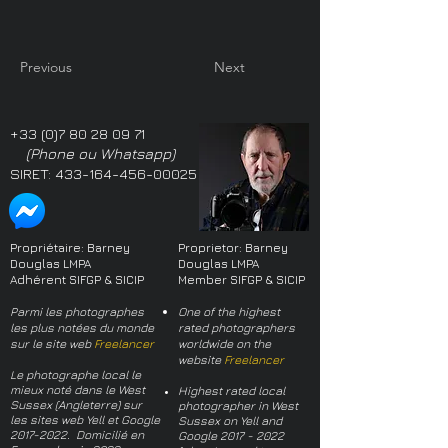
Previous
Next
+33 (0)7 80 28 09 71
(Phone ou Whatsapp)
SIRET:
433-164-456-00025
Propriétaire: Barney
Proprietor: Barney
Douglas LMPA
Douglas LMPA
Adhérent SIFGP & SICIP
Member SIFGP & SICIP
Parmi les photographes
One of the highest
les plus notées du monde
rated photographers
sur le site web
Freelancer
worldwide on the
website
Freelancer
Le photographe local le
mieux noté dans le West
Highest rated local
Sussex (Angleterre) sur
photographer in West
les sites web Yell et Google
Sussex on Yell and
2017-2022
. Domicilié en
Google
2017 - 2022