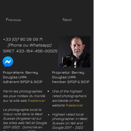
Previous
Next
+33 (0)7 80 28 09 71
(Phone ou Whatsapp)
SIRET:
433-164-456-00025
Propriétaire: Barney
Proprietor: Barney
Douglas LMPA
Douglas LMPA
Adhérent SIFGP & SICIP
Member SIFGP & SICIP
Parmi les photographes
One of the highest
les plus notées du monde
rated photographers
sur le site web
Freelancer
worldwide on the
website
Freelancer
Le photographe local le
mieux noté dans le West
Highest rated local
Sussex (Angleterre) sur
photographer in West
les sites web Yell et Google
Sussex on Yell and
2017-2022
. Domicilié en
Google
2017 - 2022