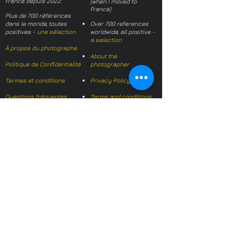
France depuis 2022.
(when I moved to
France)
Plus de 700 références
dans le monde, toutes
Over 700 references
positives -
une sélection
worldwide, all positive -
a selection
À propos du photographe
About the
Politique de Confidentialité
photographer
Termes et conditions
Privacy Policy
Questions fréquentes
Terms and conditions
FAQs
Mail français:
hl-studio@mail.fr
Email English:
hello@hl-
studio.co.uk
Adhérent
Mission Photographe (FR)
Member
It's OK We Speak
English
​