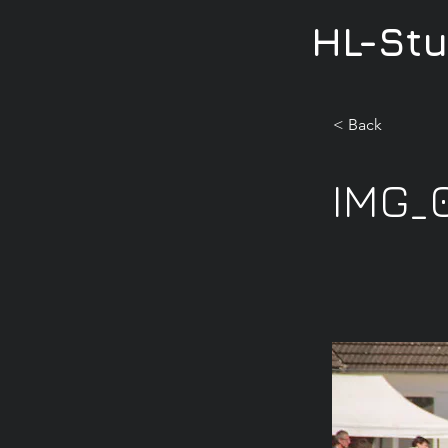
HL-St
< Back
IMG_