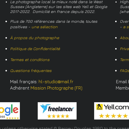
Le photographe local le mieux noté dans le West
High
Sussex (Angleterre) sur les sites web Yell et Google
Suss
2017-2022. Domicilié en France depuis 2022.
(whe
Plus de 700 références dans le monde, toutes
Over
positives -
une sélection
-
a s
À propos du photographe
Abou
Politique de Confidentialité
Priv
Termes et conditions
Term
Questions fréquentes
FAQ
Mail français:
hl-studio@mail.fr
Email 
Adhérent
Mission Photographe (FR)
Memb
s unless otherwise stated © Barney Douglas
1980 to the prese