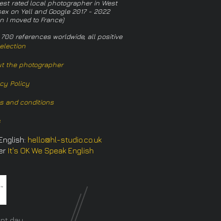
est rated local photographer in West
ex on Yell and Google 2017 - 2022
n I moved to France)
 700 references worldwide, all positive
election
t the photographer
acy Policy
s and conditions
s
English:
hello@hl-studio.co.uk
er
It's OK We Speak English
​
nt day.