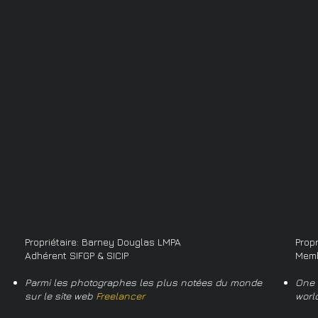
Propriétaire: Barney Douglas LMPA
Prop
Adhérent SIFGP & SICIP
Memb
Parmi les photographes les plus notées du monde
One 
sur le site web
Freelancer
worl