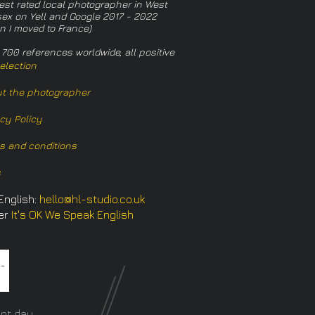
est rated local photographer in West
ex on Yell and Google 2017 - 2022
n I moved to France)
 700 references worldwide, all positive
election
t the photographer
acy Policy
s and conditions
s
English:
hello@hl-studio.co.uk
er
It's OK We Speak English
​
nt day.