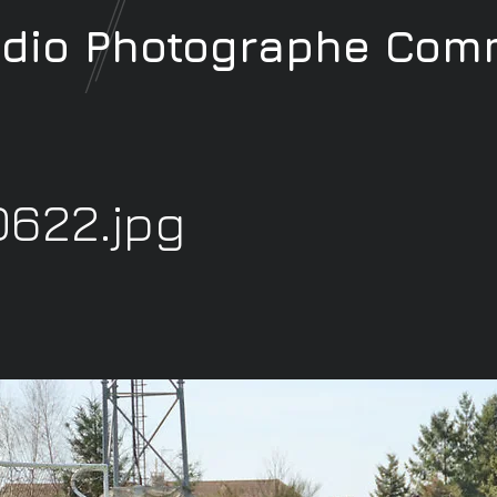
udio
Photographe
Comm
0622.jpg