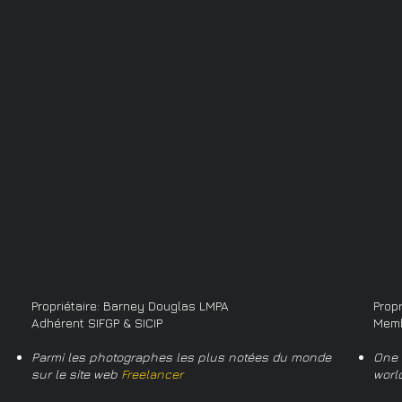
Propriétaire: Barney Douglas LMPA
Prop
Adhérent SIFGP & SICIP
Memb
Parmi les photographes les plus notées du monde
One 
sur le site web
Freelancer
worl