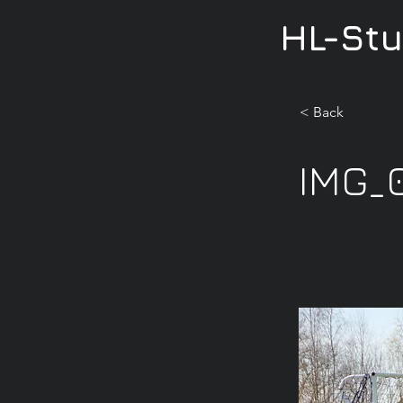
HL-St
< Back
IMG_