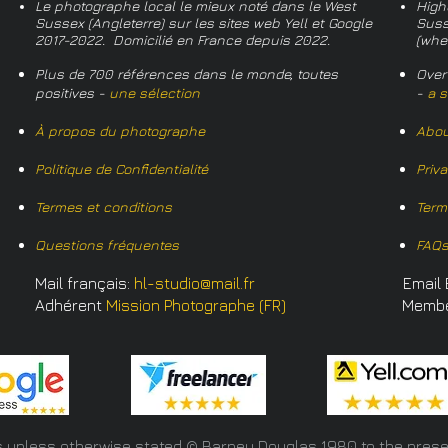
Le photographe local le mieux noté dans le West
High
Sussex (Angleterre) sur les sites web Yell et Google
Suss
2017-2022. Domicilié en France depuis 2022.
(whe
Plus de 700 références dans le monde, toutes
Over
positives -
une sélection
-
a s
À propos du photographe
Abou
Politique de Confidentialité
Priv
Termes et conditions
Term
Questions fréquentes
FAQ
Mail français:
hl-studio@mail.fr
Email 
Adhérent
Mission Photographe (FR)
Memb
s unless otherwise stated © Barney Douglas
1980 to the prese