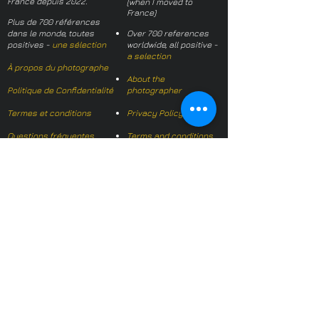
France depuis 2022.
(when I moved to
France)
Plus de 700 références
dans le monde, toutes
Over 700 references
positives -
une sélection
worldwide, all positive -
a selection
À propos du photographe
About the
Politique de Confidentialité
photographer
Termes et conditions
Privacy Policy
Questions fréquentes
Terms and conditions
FAQs
Mail français:
hl-studio@mail.fr
Email English:
hello@hl-
studio.co.uk
Adhérent
Mission Photographe (FR)
Member
It's OK We Speak
English
​