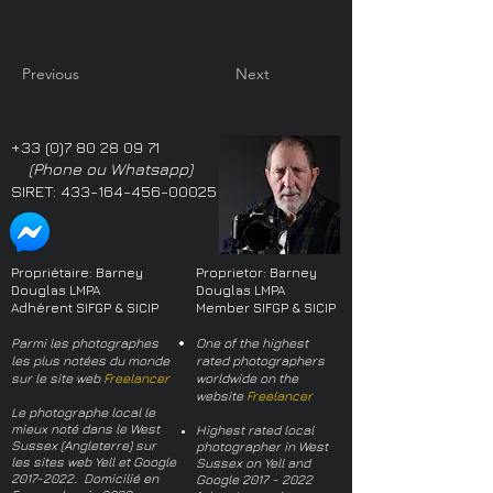
Previous
Next
+33 (0)7 80 28 09 71
(Phone ou Whatsapp)
SIRET:
433-164-456-00025
Propriétaire: Barney
Proprietor: Barney
Douglas LMPA
Douglas LMPA
Adhérent SIFGP & SICIP
Member SIFGP & SICIP
Parmi les photographes
One of the highest
les plus notées du monde
rated photographers
sur le site web
Freelancer
worldwide on the
website
Freelancer
Le photographe local le
mieux noté dans le West
Highest rated local
Sussex (Angleterre) sur
photographer in West
les sites web Yell et Google
Sussex on Yell and
2017-2022
. Domicilié en
Google
2017 - 2022