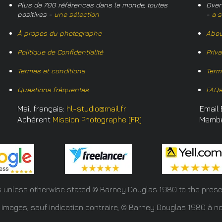
Plus de 700 références dans le monde, toutes
Over
positives -
une sélection
-
a s
À propos du photographe
Abou
Politique de Confidentialité
Priv
Termes et conditions
Term
Questions fréquentes
FAQ
Mail français:
hl-studio@mail.fr
Email 
Adhérent
Mission Photographe (FR)
Memb
s unless otherwise stated © Barney Douglas
1980 to the prese
 images, sauf indication contraire, © Barney Douglas 1980 à no