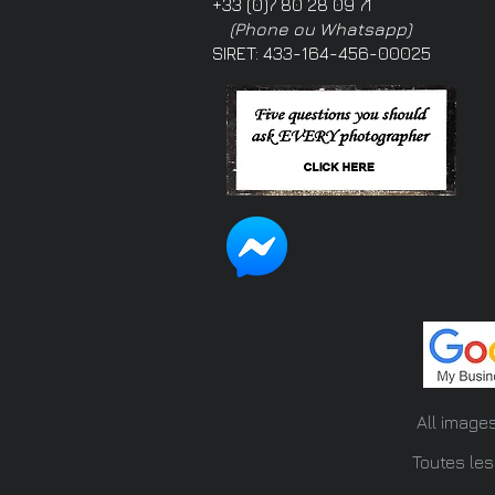
+33 (0)7 80 28 09 71
(Phone ou Whatsapp)
SIRET: 433-164-456-00025
All image
Toutes les