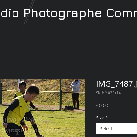
udio
Photographe
Comm
IMG_7487.
SKU: 2.03E+14
Price
€0.00
Size
*
Select