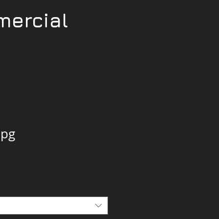
ercial
jpg