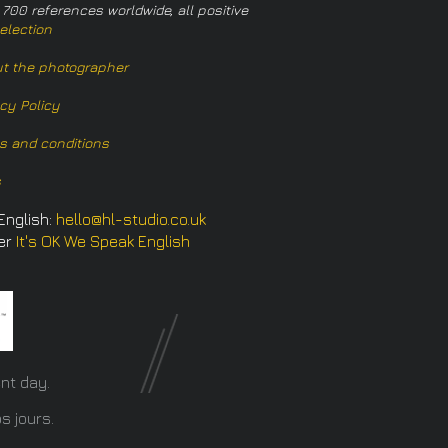
 700 references worldwide, all positive
election
t the photographer
acy Policy
s and conditions
s
English:
hello@hl-studio.co.uk
er
It's OK We Speak English
​
nt day.
s jours.