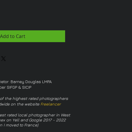
Add to Cart
rietor: Barney Douglas LMPA
er SIFGP & SICIP
of the highest rated photographers
dwide on the website
Freelancer
est rated local photographer in West
ex on Yell and Google 2017 - 2022
n I moved to France)