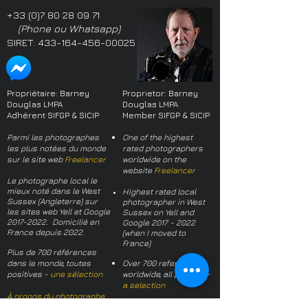
+33 (0)7 80 28 09 71
(Phone ou Whatsapp)
SIRET:
433-164-456-00025
Propriétaire: Barney
Proprietor: Barney
Douglas LMPA
Douglas LMPA
Adhérent SIFGP & SICIP
Member SIFGP & SICIP
Parmi les photographes
One of the highest
les plus notées du monde
rated photographers
sur le site web
Freelancer
worldwide on the
website
Freelancer
Le photographe local le
mieux noté dans le West
Highest rated local
Sussex (Angleterre) sur
photographer in West
les sites web Yell et Google
Sussex on Yell and
2017-2022
. Domicilié en
Google
2017 - 2022
France depuis 2022.
(when I moved to
France)
Plus de 700 références
dans le monde, toutes
Over 700 references
positives -
une sélection
worldwide, all positive -
a selection
À propos du photographe
About the