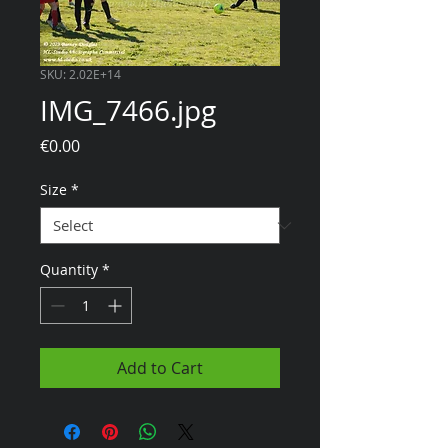
SKU: 2.02E+14
IMG_7466.jpg
Price
€0.00
Size
*
Quantity
*
Add to Cart