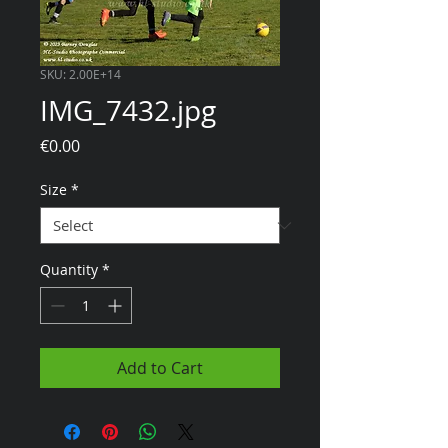
SKU: 2.00E+14
IMG_7432.jpg
Price
€0.00
Size
*
Quantity
*
Add to Cart