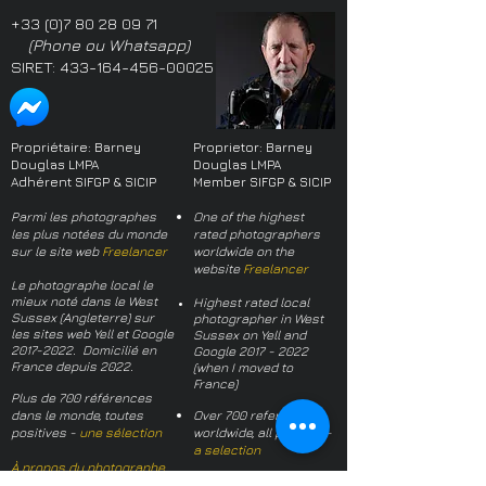
+33 (0)7 80 28 09 71
(Phone ou Whatsapp)
SIRET:
433-164-456-00025
Propriétaire: Barney
Proprietor: Barney
Douglas LMPA
Douglas LMPA
Adhérent SIFGP & SICIP
Member SIFGP & SICIP
Parmi les photographes
One of the highest
les plus notées du monde
rated photographers
sur le site web
Freelancer
worldwide on the
website
Freelancer
Le photographe local le
mieux noté dans le West
Highest rated local
Sussex (Angleterre) sur
photographer in West
les sites web Yell et Google
Sussex on Yell and
2017-2022
. Domicilié en
Google
2017 - 2022
France depuis 2022.
(when I moved to
France)
Plus de 700 références
dans le monde, toutes
Over 700 references
positives -
une sélection
worldwide, all positive -
a selection
À propos du photographe
About the