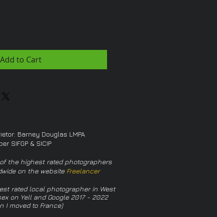
Add to Cart
rietor: Barney Douglas LMPA
er SIFGP & SICIP
of the highest rated photographers
dwide on the website
Freelancer
est rated local photographer in West
ex on Yell and Google 2017 - 2022
n I moved to France)