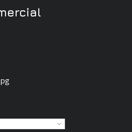
ercial
jpg