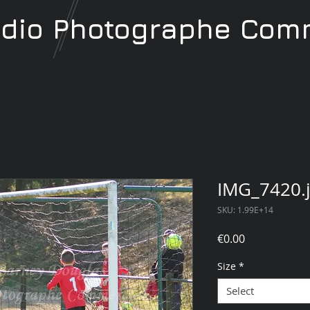
udio
Photographe
Comm
IMG_7420.
SKU: 1.99E+14
Price
€0.00
Size
*
Select