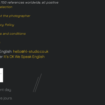
 700 references worldwide, all positive
election
t the photographer
acy Policy
s and conditions
s
English:
hello@hl-studio.co.uk
er
It's OK We Speak English
​
nt day.
s jours.