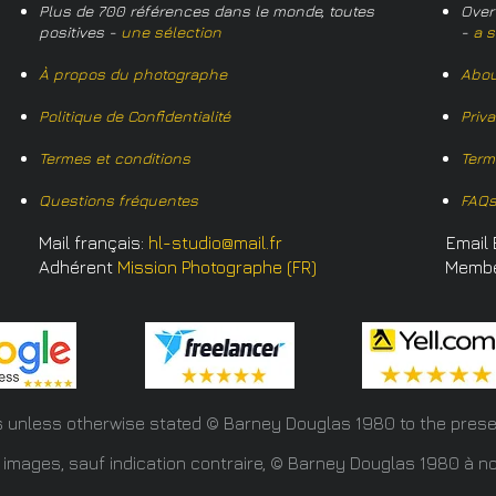
Plus de 700 références dans le monde, toutes
Over
positives -
une sélection
-
a s
À propos du photographe
Abou
Politique de Confidentialité
Priv
Termes et conditions
Term
Questions fréquentes
FAQ
Mail français:
hl-studio@mail.fr
Email 
Adhérent
Mission Photographe (FR)
Memb
s unless otherwise stated © Barney Douglas
1980 to the prese
 images, sauf indication contraire, © Barney Douglas 1980 à no