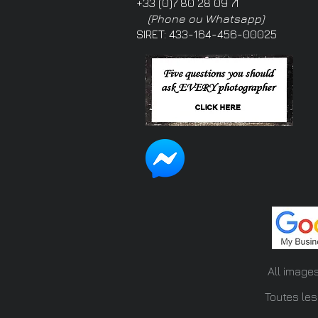
+33 (0)7 80 28 09 71
(Phone ou Whatsapp)
SIRET: 433-164-456-00025
All image
Toutes les