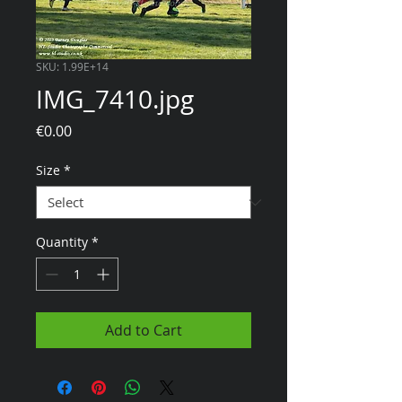
SKU: 1.99E+14
IMG_7410.jpg
Price
€0.00
Size
*
Quantity
*
Add to Cart