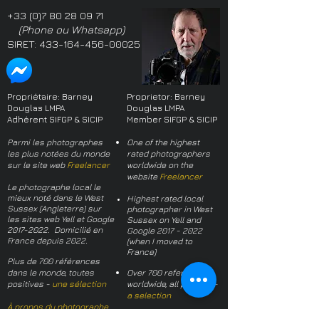
+33 (0)7 80 28 09 71
(Phone ou Whatsapp)
SIRET:
433-164-456-00025
Propriétaire: Barney
Proprietor: Barney
Douglas LMPA
Douglas LMPA
Adhérent SIFGP & SICIP
Member SIFGP & SICIP
Parmi les photographes
One of the highest
les plus notées du monde
rated photographers
sur le site web
Freelancer
worldwide on the
website
Freelancer
Le photographe local le
mieux noté dans le West
Highest rated local
Sussex (Angleterre) sur
photographer in West
les sites web Yell et Google
Sussex on Yell and
2017-2022
. Domicilié en
Google
2017 - 2022
France depuis 2022.
(when I moved to
France)
Plus de 700 références
dans le monde, toutes
Over 700 references
positives -
une sélection
worldwide, all positive -
a selection
À propos du photographe
About the