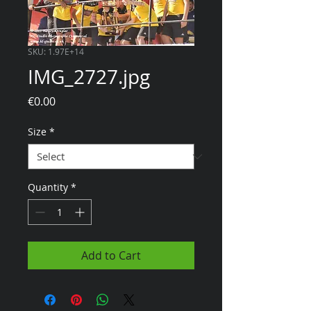
SKU: 1.97E+14
IMG_2727.jpg
Price
€0.00
Size
*
Quantity
*
Add to Cart