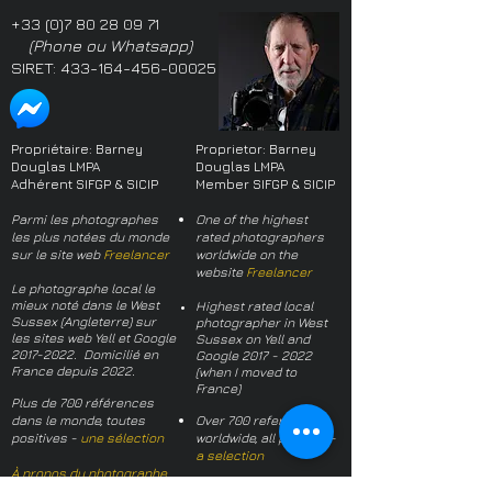
+33 (0)7 80 28 09 71
(Phone ou Whatsapp)
SIRET:
433-164-456-00025
Propriétaire: Barney
Proprietor: Barney
Douglas LMPA
Douglas LMPA
Adhérent SIFGP & SICIP
Member SIFGP & SICIP
Parmi les photographes
One of the highest
les plus notées du monde
rated photographers
sur le site web
Freelancer
worldwide on the
website
Freelancer
Le photographe local le
mieux noté dans le West
Highest rated local
Sussex (Angleterre) sur
photographer in West
les sites web Yell et Google
Sussex on Yell and
2017-2022
. Domicilié en
Google
2017 - 2022
France depuis 2022.
(when I moved to
France)
Plus de 700 références
dans le monde, toutes
Over 700 references
positives -
une sélection
worldwide, all positive -
a selection
À propos du photographe
About the