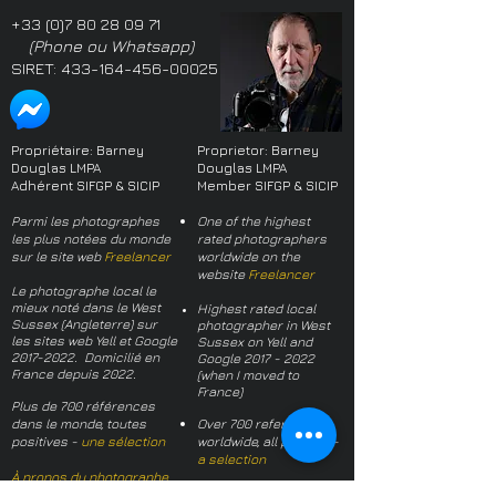
+33 (0)7 80 28 09 71
(Phone ou Whatsapp)
SIRET:
433-164-456-00025
Propriétaire: Barney
Proprietor: Barney
Douglas LMPA
Douglas LMPA
Adhérent SIFGP & SICIP
Member SIFGP & SICIP
Parmi les photographes
One of the highest
les plus notées du monde
rated photographers
sur le site web
Freelancer
worldwide on the
website
Freelancer
Le photographe local le
mieux noté dans le West
Highest rated local
Sussex (Angleterre) sur
photographer in West
les sites web Yell et Google
Sussex on Yell and
2017-2022
. Domicilié en
Google
2017 - 2022
France depuis 2022.
(when I moved to
France)
Plus de 700 références
dans le monde, toutes
Over 700 references
positives -
une sélection
worldwide, all positive -
a selection
À propos du photographe
About the