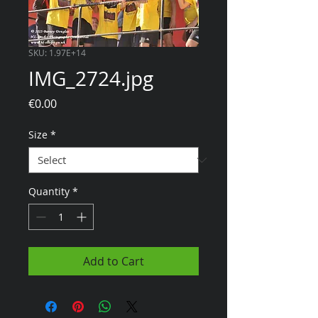
SKU: 1.97E+14
IMG_2724.jpg
Price
€0.00
Size
*
Quantity
*
Add to Cart