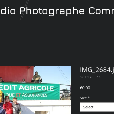
udio
Photographe
Comm
IMG_2684.
SKU: 1.93E+14
Price
€0.00
Size
*
Select