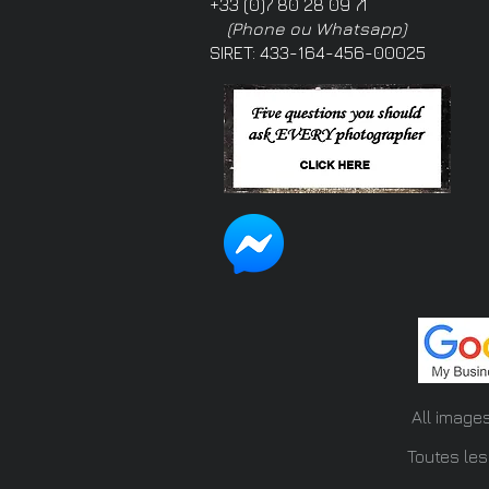
+33 (0)7 80 28 09 71
(Phone ou Whatsapp)
SIRET: 433-164-456-00025
All image
Toutes les