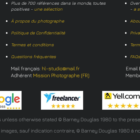
Plus de 700 références dans le monde, toutes
Over
positives -
une sélection
-
a s
À propos du photographe
Abou
Politique de Confidentialité
Priv
Termes et conditions
Term
Questions fréquentes
FAQ
Mail français:
hl-studio@mail.fr
Email 
Adhérent
Mission Photographe (FR)
Memb
s unless otherwise stated © Barney Douglas
1980 to the prese
 images, sauf indication contraire, © Barney Douglas 1980 à no