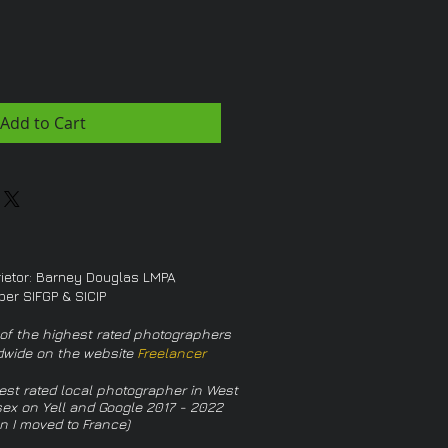
Add to Cart
rietor: Barney Douglas LMPA
er SIFGP & SICIP
of the highest rated photographers
dwide on the website
Freelancer
est rated local photographer in West
ex on Yell and Google 2017 - 2022
n I moved to France)