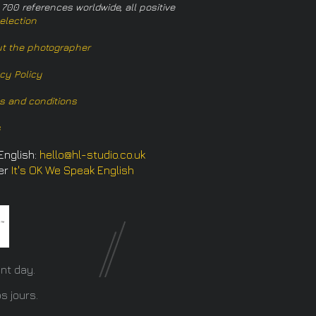
 700 references worldwide, all positive
election
t the photographer
acy Policy
s and conditions
s
English:
hello@hl-studio.co.uk
er
It's OK We Speak English
​
nt day.
s jours.