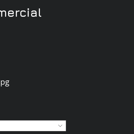
ercial
jpg