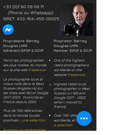
+33 (0)7 80 28 09 71
(Phone ou Whatsapp)
SIRET:
433-164-456-00025
Propriétaire: Barney
Proprietor: Barney
Douglas LMPA
Douglas LMPA
Adhérent SIFGP & SICIP
Member SIFGP & SICIP
Parmi les photographes
One of the highest
les plus notées du monde
rated photographers
sur le site web
Freelancer
worldwide on the
website
Freelancer
Le photographe local le
mieux noté dans le West
Highest rated local
Sussex (Angleterre) sur
photographer in West
les sites web Yell et Google
Sussex on Yell and
2017-2022
. Domicilié en
Google
2017 - 2022
France depuis 2022.
(when I moved to
France)
Plus de 700 références
dans le monde, toutes
Over 700 references
positives -
une sélection
worldwide, all positive -
a selection
À propos du photographe
About the