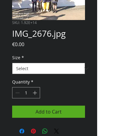
SKU: 1.92E+14
IMG_2676.jpg
Price
€0.00
Size
*
Quantity
*
Add to Cart