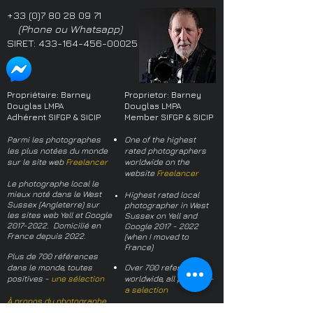
+33 (0)7 80 28 09 71
(Phone ou Whatsapp)
SIRET:
433-164-456-00025
Propriétaire: Barney
Proprietor: Barney
Douglas LMPA
Douglas LMPA
Adhérent SIFGP & SICIP
Member SIFGP & SICIP
Parmi les photographes
One of the highest
les plus notées du monde
rated photographers
sur le site web
Freelancer
worldwide on the
website
Freelancer
Le photographe local le
mieux noté dans le West
Highest rated local
Sussex (Angleterre) sur
photographer in West
les sites web Yell et Google
Sussex on Yell and
2017-2022
. Domicilié en
Google
2017 - 2022
France depuis 2022.
(when I moved to
France)
Plus de 700 références
dans le monde, toutes
Over 700 references
positives -
une sélection
worldwide, all positive -
a selection
À propos du photographe
About the