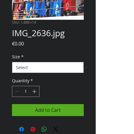
SKU: 1.88E+14
IMG_2636.jpg
Price
€0.00
Size
*
Quantity
*
Add to Cart