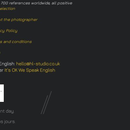
 700 references worldwide, all positive
election
t the photographer
acy Policy
s and conditions
s
English:
hello@hl-studio.co.uk
er
It's OK We Speak English
​
nt day.
s jours.