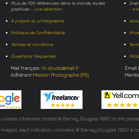
Plus de 700 références dans le monde, toutes
Over
positives -
une sélection
-
a s
À propos du photographe
Abou
Politique de Confidentialité
Priv
Termes et conditions
Term
Questions fréquentes
FAQ
Mail français:
hl-studio@mail.fr
Email 
Adhérent
Mission Photographe (FR)
Memb
s unless otherwise stated © Barney Douglas
1980 to the prese
 images, sauf indication contraire, © Barney Douglas 1980 à no