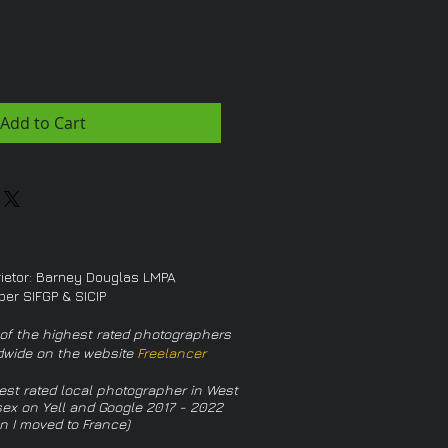
Add to Cart
rietor: Barney Douglas LMPA
er SIFGP & SICIP
of the highest rated photographers
dwide on the website
Freelancer
est rated local photographer in West
ex on Yell and Google 2017 - 2022
n I moved to France)