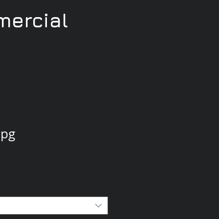
ercial
jpg