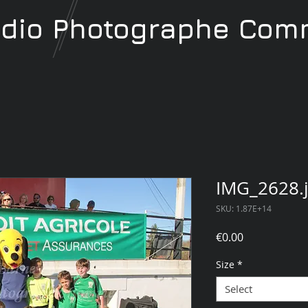
udio
Photographe
Comm
IMG_2628.
SKU: 1.87E+14
Price
€0.00
Size
*
Select