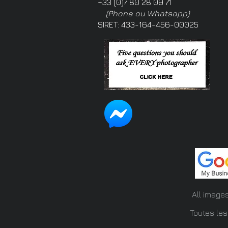
+33 (0)7 80 28 09 71
(Phone ou Whatsapp)
SIRET: 433-164-456-00025
All image
Toutes les