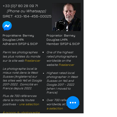
+33 (0)7 80 28 09 71
(Phone ou Whatsapp)
SIRET:
433-164-456-00025
Propriétaire: Barney
Proprietor: Barney
Douglas LMPA
Douglas LMPA
Adhérent SIFGP & SICIP
Member SIFGP & SICIP
Parmi les photographes
One of the highest
les plus notées du monde
rated photographers
sur le site web
Freelancer
worldwide on the
website
Freelancer
Le photographe local le
mieux noté dans le West
Highest rated local
Sussex (Angleterre) sur
photographer in West
les sites web Yell et Google
Sussex on Yell and
2017-2022
. Domicilié en
Google
2017 - 2022
France depuis 2022.
(when I moved to
France)
Plus de 700 références
dans le monde, toutes
Over 700 references
positives -
une sélection
worldwide, all positive -
a selection
À propos du photographe
About the