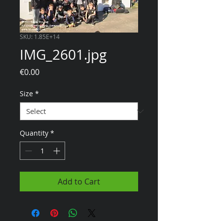
SKU: 1.85E+14
IMG_2601.jpg
Price
€0.00
Size
*
Quantity
*
Add to Cart