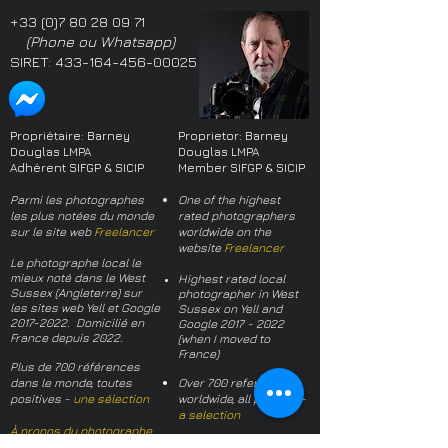
+33 (0)7 80 28 09 71
(Phone ou Whatsapp)
SIRET:
433-164-456-00025
Propriétaire: Barney
Proprietor: Barney
Douglas LMPA
Douglas LMPA
Adhérent SIFGP & SICIP
Member SIFGP & SICIP
Parmi les photographes
One of the highest
les plus notées du monde
rated photographers
sur le site web
Freelancer
worldwide on the
website
Freelancer
Le photographe local le
mieux noté dans le West
Highest rated local
Sussex (Angleterre) sur
photographer in West
les sites web Yell et Google
Sussex on Yell and
2017-2022
. Domicilié en
Google
2017 - 2022
France depuis 2022.
(when I moved to
France)
Plus de 700 références
dans le monde, toutes
Over 700 references
positives -
une sélection
worldwide, all positive -
a selection
À propos du photographe
About the