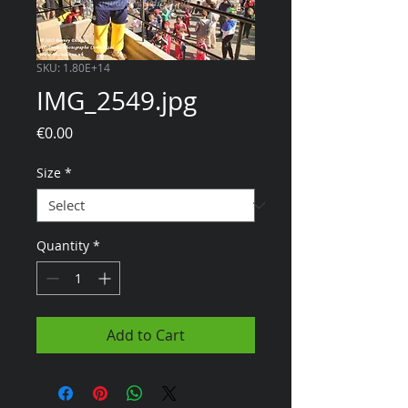
SKU: 1.80E+14
IMG_2549.jpg
Price
€0.00
Size
*
Quantity
*
Add to Cart