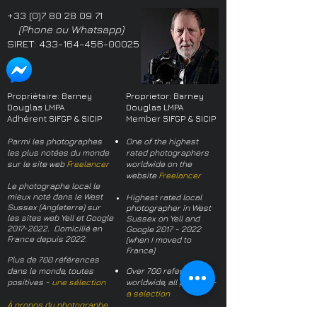
+33 (0)7 80 28 09 71
(Phone ou Whatsapp)
SIRET:
433-164-456-00025
Propriétaire: Barney
Proprietor: Barney
Douglas LMPA
Douglas LMPA
Adhérent SIFGP & SICIP
Member SIFGP & SICIP
Parmi les photographes
One of the highest
les plus notées du monde
rated photographers
sur le site web
Freelancer
worldwide on the
website
Freelancer
Le photographe local le
mieux noté dans le West
Highest rated local
Sussex (Angleterre) sur
photographer in West
les sites web Yell et Google
Sussex on Yell and
2017-2022
. Domicilié en
Google
2017 - 2022
France depuis 2022.
(when I moved to
France)
Plus de 700 références
dans le monde, toutes
Over 700 references
positives -
une sélection
worldwide, all positive -
a selection
À propos du photographe
About the