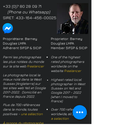
+33 (0)7 80 28 09 71
(Phone ou Whatsapp)
SIRET:
433-164-456-00025
Propriétaire: Barney
Proprietor: Barney
Douglas LMPA
Douglas LMPA
Adhérent SIFGP & SICIP
Member SIFGP & SICIP
Parmi les photographes
One of the highest
les plus notées du monde
rated photographers
sur le site web
Freelancer
worldwide on the
website
Freelancer
Le photographe local le
mieux noté dans le West
Highest rated local
Sussex (Angleterre) sur
photographer in West
les sites web Yell et Google
Sussex on Yell and
2017-2022
. Domicilié en
Google
2017 - 2022
France depuis 2022.
(when I moved to
France)
Plus de 700 références
dans le monde, toutes
Over 700 references
positives -
une sélection
worldwide, all positive -
a selection
À propos du photographe
About the