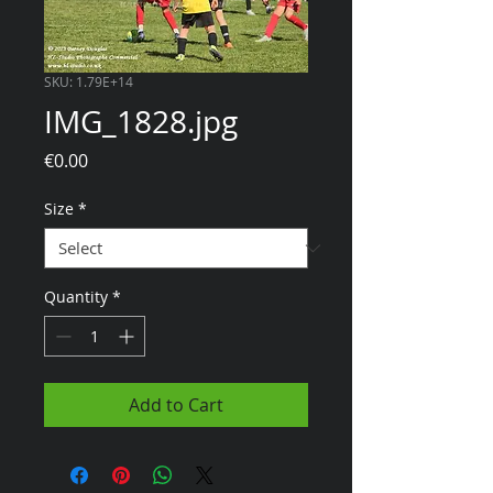
SKU: 1.79E+14
IMG_1828.jpg
Price
€0.00
Size
*
Quantity
*
Add to Cart