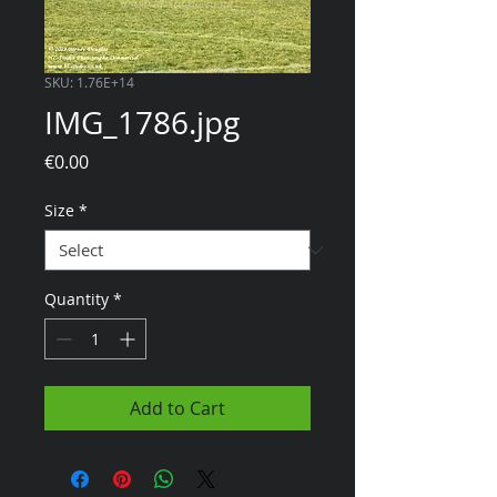
SKU: 1.76E+14
IMG_1786.jpg
Price
€0.00
Size
*
Quantity
*
Add to Cart