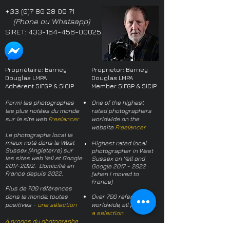
+33 (0)7 80 28 09 71
(Phone ou Whatsapp)
SIRET:
433-164-456-00025
Propriétaire: Barney
Proprietor: Barney
Douglas LMPA
Douglas LMPA
Adhérent SIFGP & SICIP
Member SIFGP & SICIP
Parmi les photographes
One of the highest
les plus notées du monde
rated photographers
sur le site web
Freelancer
worldwide on the
website
Freelancer
Le photographe local le
mieux noté dans le West
Highest rated local
Sussex (Angleterre) sur
photographer in West
les sites web Yell et Google
Sussex on Yell and
2017-2022
. Domicilié en
Google
2017 - 2022
France depuis 2022.
(when I moved to
France)
Plus de 700 références
dans le monde, toutes
Over 700 references
positives -
une sélection
worldwide, all positive -
a selection
À propos du photographe
About the