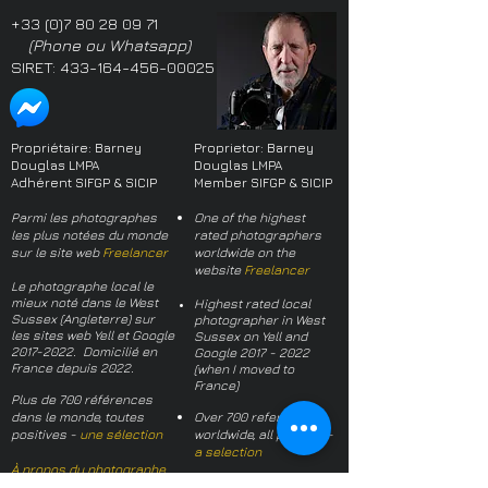
+33 (0)7 80 28 09 71
(Phone ou Whatsapp)
SIRET:
433-164-456-00025
Propriétaire: Barney
Proprietor: Barney
Douglas LMPA
Douglas LMPA
Adhérent SIFGP & SICIP
Member SIFGP & SICIP
Parmi les photographes
One of the highest
les plus notées du monde
rated photographers
sur le site web
Freelancer
worldwide on the
website
Freelancer
Le photographe local le
mieux noté dans le West
Highest rated local
Sussex (Angleterre) sur
photographer in West
les sites web Yell et Google
Sussex on Yell and
2017-2022
. Domicilié en
Google
2017 - 2022
France depuis 2022.
(when I moved to
France)
Plus de 700 références
dans le monde, toutes
Over 700 references
positives -
une sélection
worldwide, all positive -
a selection
À propos du photographe
About the