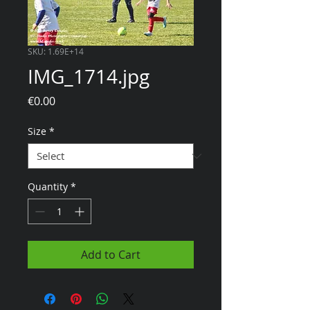
SKU: 1.69E+14
IMG_1714.jpg
Price
€0.00
Size
*
Quantity
*
Add to Cart