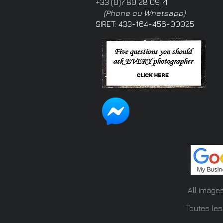
+33 (0)7 80 28 09 71
(Phone ou Whatsapp)
SIRET: 433-164-456-00025
All image
Toutes les