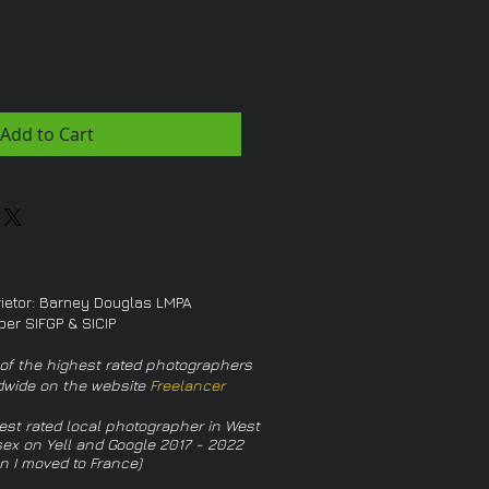
Add to Cart
rietor: Barney Douglas LMPA
er SIFGP & SICIP
of the highest rated photographers
dwide on the website
Freelancer
est rated local photographer in West
ex on Yell and Google 2017 - 2022
n I moved to France)