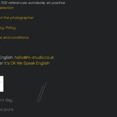
 700 references worldwide, all positive
election
t the photographer
acy Policy
s and conditions
s
English:
hello@hl-studio.co.uk
er
It's OK We Speak English
​
nt day.
s jours.