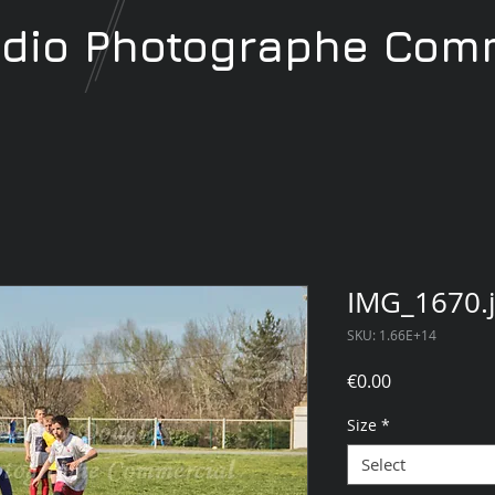
udio
Photographe
Comm
IMG_1670.
SKU: 1.66E+14
Price
€0.00
Size
*
Select