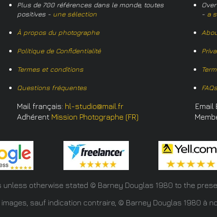
Plus de 700 références dans le monde, toutes
Over
positives -
une sélection
-
a s
À propos du photographe
Abou
Politique de Confidentialité
Priv
Termes et conditions
Term
Questions fréquentes
FAQ
Mail français:
hl-studio@mail.fr
Email 
Adhérent
Mission Photographe (FR)
Memb
s unless otherwise stated © Barney Douglas
1980 to the prese
 images, sauf indication contraire, © Barney Douglas 1980 à no