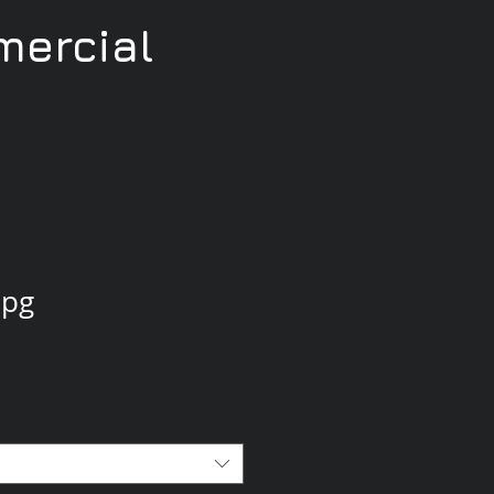
ercial
jpg