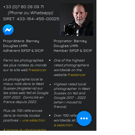
+33 (0)7 80 28 09 71
(Phone ou Whatsapp)
SIRET:
433-164-456-00025
Propriétaire: Barney
Proprietor: Barney
Douglas LMPA
Douglas LMPA
Adhérent SIFGP & SICIP
Member SIFGP & SICIP
Parmi les photographes
One of the highest
les plus notées du monde
rated photographers
sur le site web
Freelancer
worldwide on the
website
Freelancer
Le photographe local le
mieux noté dans le West
Highest rated local
Sussex (Angleterre) sur
photographer in West
les sites web Yell et Google
Sussex on Yell and
2017-2022
. Domicilié en
Google
2017 - 2022
France depuis 2022.
(when I moved to
France)
Plus de 700 références
dans le monde, toutes
Over 700 references
positives -
une sélection
worldwide, all positive -
a selection
À propos du photographe
About the