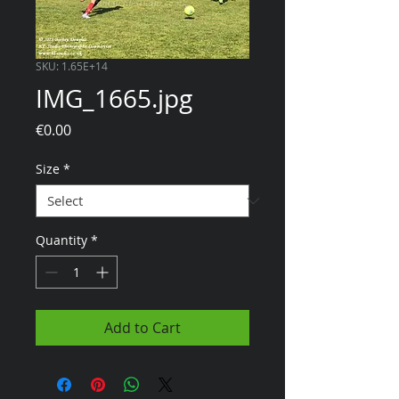
SKU: 1.65E+14
IMG_1665.jpg
Price
€0.00
Size
*
Quantity
*
Add to Cart