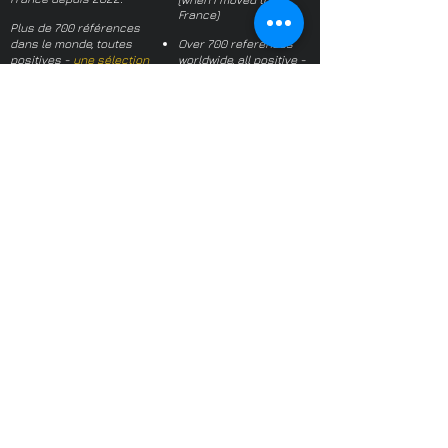
France)
Plus de 700 références
dans le monde, toutes
Over 700 references
positives -
une sélection
worldwide, all positive -
a selection
À propos du photographe
About the
Politique de Confidentialité
photographer
Termes et conditions
Privacy Policy
Questions fréquentes
Terms and conditions
FAQs
Mail français:
hl-studio@mail.fr
Email English:
hello@hl-
studio.co.uk
Adhérent
Mission Photographe (FR)
Member
It's OK We Speak
English
​