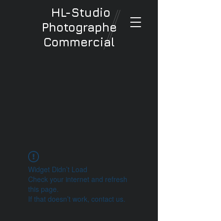
HL-Studio
Photographe
Commercial
Widget Didn’t Load
Check your internet and refresh
this page.
If that doesn’t work, contact us.