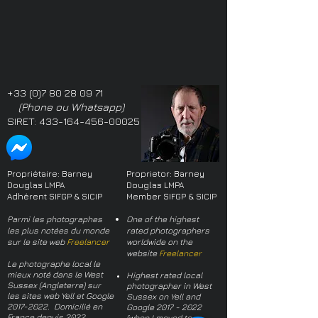
+33 (0)7 80 28 09 71
(Phone ou Whatsapp)
SIRET:
433-164-456-00025
Propriétaire: Barney
Proprietor: Barney
Douglas LMPA
Douglas LMPA
Adhérent SIFGP & SICIP
Member SIFGP & SICIP
Parmi les photographes
One of the highest
les plus notées du monde
rated photographers
sur le site web
Freelancer
worldwide on the
website
Freelancer
Le photographe local le
mieux noté dans le West
Highest rated local
Sussex (Angleterre) sur
photographer in West
les sites web Yell et Google
Sussex on Yell and
2017-2022
. Domicilié en
Google
2017 - 2022
France depuis 2022.
(when I moved to