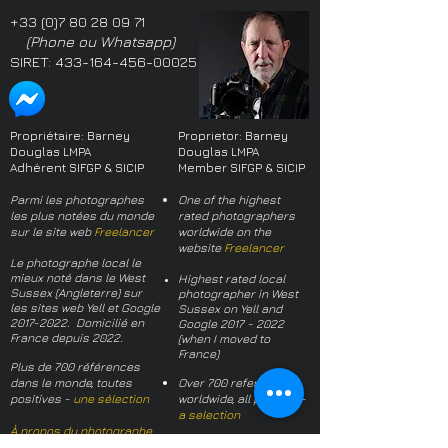
+33 (0)7 80 28 09 71
(Phone ou Whatsapp)
SIRET:
433-164-456-00025
Propriétaire: Barney
Proprietor: Barney
Douglas LMPA
Douglas LMPA
Adhérent SIFGP & SICIP
Member SIFGP & SICIP
Parmi les photographes
One of the highest
les plus notées du monde
rated photographers
sur le site web
Freelancer
worldwide on the
website
Freelancer
Le photographe local le
mieux noté dans le West
Highest rated local
Sussex (Angleterre) sur
photographer in West
les sites web Yell et Google
Sussex on Yell and
2017-2022
. Domicilié en
Google
2017 - 2022
France depuis 2022.
(when I moved to
France)
Plus de 700 références
dans le monde, toutes
Over 700 references
positives -
une sélection
worldwide, all positive -
a selection
À propos du photographe
About the