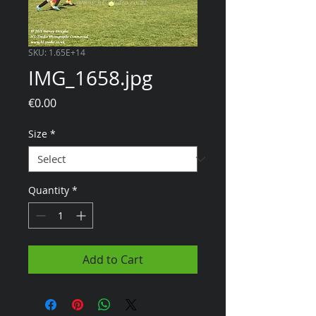
SKU: 1.65E+14
IMG_1658.jpg
Price
€0.00
Size
*
Quantity
*
Add to Cart