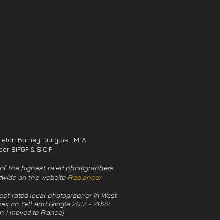
rietor: Barney Douglas LMPA
er SIFGP & SICIP
of the highest rated photographers
dwide on the website
Freelancer
est rated local photographer in West
ex on Yell and Google 2017 - 2022
n I moved to France)