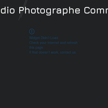
udio
Photographe
Comm
Widget Didn’t Load
Check your internet and refresh
this page.
If that doesn’t work, contact us.