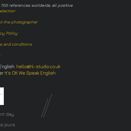
 700 references worldwide, all positive
election
t the photographer
acy Policy
s and conditions
s
English:
hello@hl-studio.co.uk
er
It's OK We Speak English
​
nt day.
s jours.