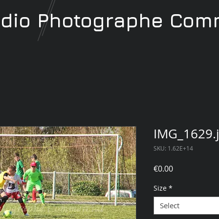
udio
Photographe
Comm
IMG_1629.
SKU: 1.62E+14
Price
€0.00
Size
*
Select