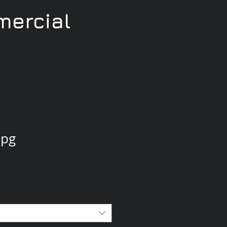
ercial
jpg