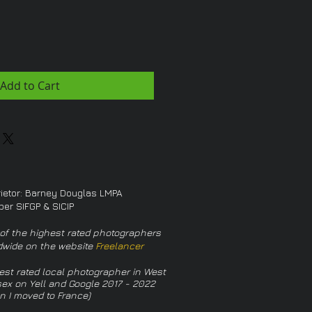
Add to Cart
rietor: Barney Douglas LMPA
er SIFGP & SICIP
of the highest rated photographers
dwide on the website
Freelancer
est rated local photographer in West
ex on Yell and Google 2017 - 2022
n I moved to France)