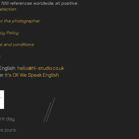
 700 references worldwide, all positive
election
t the photographer
acy Policy
s and conditions
s
English:
hello@hl-studio.co.uk
er
It's OK We Speak English
​
nt day.
s jours.