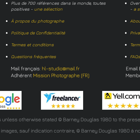
Plus de 700 références dans le monde, toutes
Over
positives -
une sélection
-
a s
À propos du photographe
Abou
Politique de Confidentialité
Priv
Termes et conditions
Term
Questions fréquentes
FAQ
Mail français:
hl-studio@mail.fr
Email 
Adhérent
Mission Photographe (FR)
Memb
s unless otherwise stated © Barney Douglas
1980 to the prese
 images, sauf indication contraire, © Barney Douglas 1980 à no