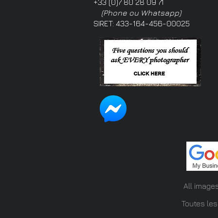
+33 (0)7 80 28 09 71
(Phone ou Whatsapp)
SIRET: 433-164-456-00025
All image
Toutes les