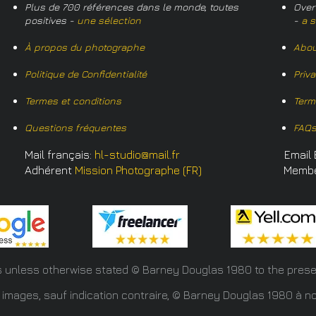
Plus de 700 références dans le monde, toutes
Over
positives -
une sélection
-
a s
À propos du photographe
Abou
Politique de Confidentialité
Priv
Termes et conditions
Term
Questions fréquentes
FAQ
Mail français:
hl-studio@mail.fr
Email 
Adhérent
Mission Photographe (FR)
Memb
s unless otherwise stated © Barney Douglas
1980 to the prese
 images, sauf indication contraire, © Barney Douglas 1980 à no