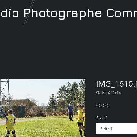
udio
Photographe
Comm
IMG_1610.
SKU: 1.61E+14
Price
€0.00
Size
*
Select