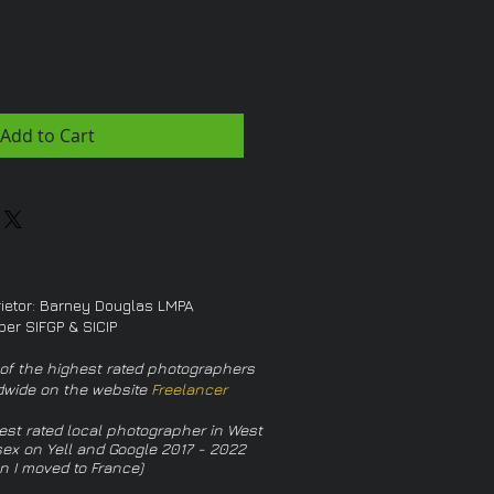
Add to Cart
rietor: Barney Douglas LMPA
er SIFGP & SICIP
of the highest rated photographers
dwide on the website
Freelancer
est rated local photographer in West
ex on Yell and Google 2017 - 2022
n I moved to France)