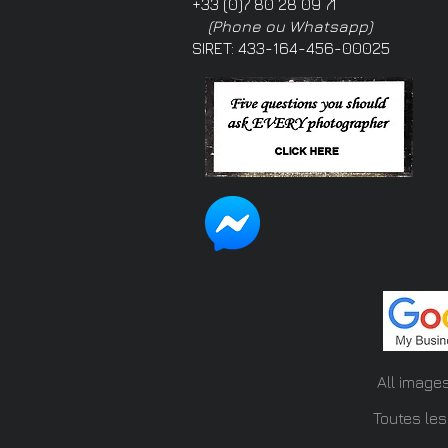
+33 (0)7 80 28 09 71
(Phone ou Whatsapp)
SIRET: 433-164-456-00025
All image
Toutes les