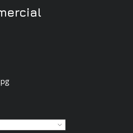
ercial
jpg