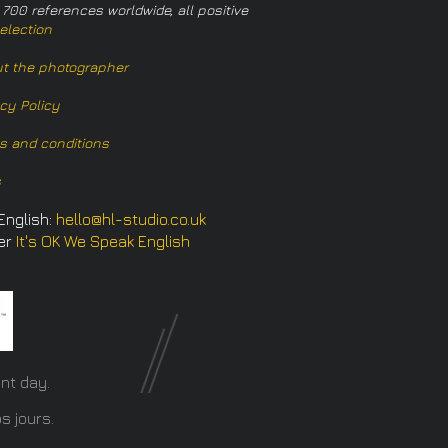
 700 references worldwide, all positive
election
t the photographer
acy Policy
s and conditions
s
English:
hello@hl-studio.co.uk
er
It's OK We Speak English
​
nt day.
s jours.