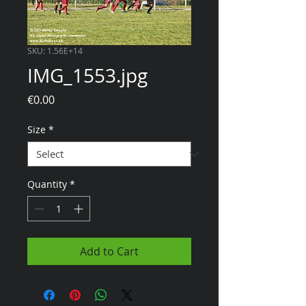
SKU: 1.56E+14
IMG_1553.jpg
Price
€0.00
Size
*
Quantity
*
Add to Cart