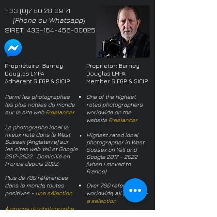
+33 (0)7 80 28 09 71
(Phone ou Whatsapp)
SIRET:
433-164-456-00025
Propriétaire: Barney
Proprietor: Barney
Douglas LMPA
Douglas LMPA
Adhérent SIFGP & SICIP
Member SIFGP & SICIP
Parmi les photographes
One of the highest
les plus notées du monde
rated photographers
sur le site web
Freelancer
worldwide on the
website
Freelancer
Le photographe local le
mieux noté dans le West
Highest rated local
Sussex (Angleterre) sur
photographer in West
les sites web Yell et Google
Sussex on Yell and
2017-2022
. Domicilié en
Google
2017 - 2022
France depuis 2022.
(when I moved to
France)
Plus de 700 références
dans le monde, toutes
Over 700 references
positives -
une sélection
worldwide, all positive -
a selection
À propos du photographe
About the