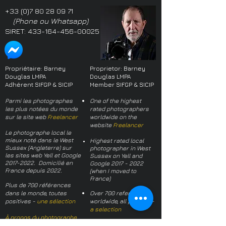
+33 (0)7 80 28 09 71
(Phone ou Whatsapp)
SIRET:
433-164-456-00025
Propriétaire: Barney
Proprietor: Barney
Douglas LMPA
Douglas LMPA
Adhérent SIFGP & SICIP
Member SIFGP & SICIP
Parmi les photographes
One of the highest
les plus notées du monde
rated photographers
sur le site web
Freelancer
worldwide on the
website
Freelancer
Le photographe local le
mieux noté dans le West
Highest rated local
Sussex (Angleterre) sur
photographer in West
les sites web Yell et Google
Sussex on Yell and
2017-2022
. Domicilié en
Google
2017 - 2022
France depuis 2022.
(when I moved to
France)
Plus de 700 références
dans le monde, toutes
Over 700 references
positives -
une sélection
worldwide, all positive -
a selection
À propos du photographe
About the