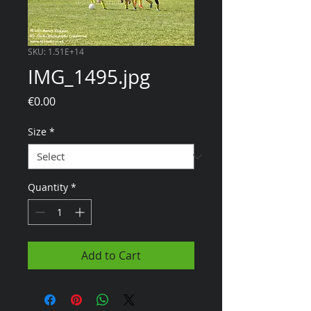
SKU: 1.51E+14
IMG_1495.jpg
Price
€0.00
Size
*
Quantity
*
Add to Cart