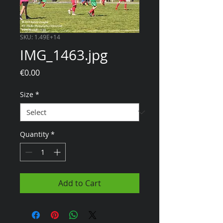
SKU: 1.49E+14
IMG_1463.jpg
Price
€0.00
Size
*
Quantity
*
Add to Cart