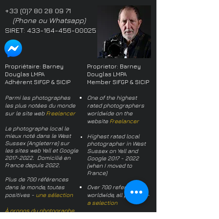
+33 (0)7 80 28 09 71
(Phone ou Whatsapp)
SIRET:
433-164-456-00025
Propriétaire: Barney
Proprietor: Barney
Douglas LMPA
Douglas LMPA
Adhérent SIFGP & SICIP
Member SIFGP & SICIP
Parmi les photographes
One of the highest
les plus notées du monde
rated photographers
sur le site web
Freelancer
worldwide on the
website
Freelancer
Le photographe local le
mieux noté dans le West
Highest rated local
Sussex (Angleterre) sur
photographer in West
les sites web Yell et Google
Sussex on Yell and
2017-2022
. Domicilié en
Google
2017 - 2022
France depuis 2022.
(when I moved to
France)
Plus de 700 références
dans le monde, toutes
Over 700 references
positives -
une sélection
worldwide, all positive -
a selection
À propos du photographe
About the