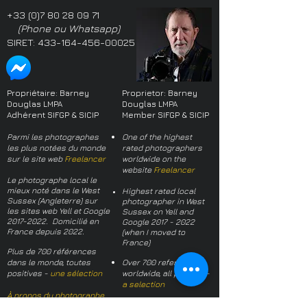
+33 (0)7 80 28 09 71
(Phone ou Whatsapp)
SIRET:
433-164-456-00025
Propriétaire: Barney
Proprietor: Barney
Douglas LMPA
Douglas LMPA
Adhérent SIFGP & SICIP
Member SIFGP & SICIP
Parmi les photographes
One of the highest
les plus notées du monde
rated photographers
sur le site web
Freelancer
worldwide on the
website
Freelancer
Le photographe local le
mieux noté dans le West
Highest rated local
Sussex (Angleterre) sur
photographer in West
les sites web Yell et Google
Sussex on Yell and
2017-2022
. Domicilié en
Google
2017 - 2022
France depuis 2022.
(when I moved to
France)
Plus de 700 références
dans le monde, toutes
Over 700 references
positives -
une sélection
worldwide, all positive -
a selection
À propos du photographe
About the