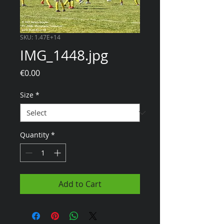
SKU: 1.47E+14
IMG_1448.jpg
Price
€0.00
Size
*
Quantity
*
Add to Cart